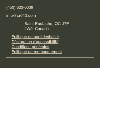
(450) 623-0039
info@cr640.com
Saint-Eustache, QC J7P
4W9, Canada
Politique de confidentialité
Déclaration d'accessibilité
Conditions générales
Politique de remboursement
© 2035 by Carrefour de la
rénovation 640 inc.. Powered and
secured by
Wix