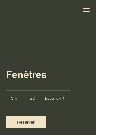
Fenêtres
TBD
3 h
3
TBD
Location 1
h
Réserver